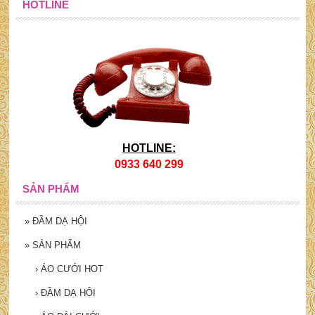
HOTLINE
HOTLINE:
0933 640 299
SẢN PHẨM
»
ĐẦM DẠ HỘI
»
SẢN PHẨM
›
ÁO CƯỚI HOT
›
ĐẦM DẠ HỘI