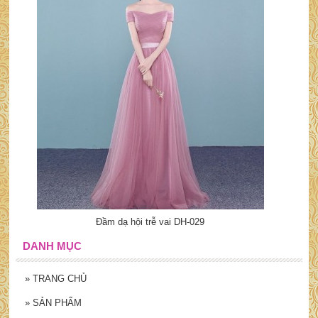
Đầm dạ hội trễ vai DH-029
DANH MỤC
»
TRANG CHỦ
»
SẢN PHẨM