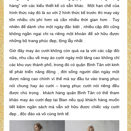
hàng” với các kiểu thiết kế có sẵn khác. Một hạn chế của
hình thức này đó là so với 2 hình thức kể trước thì may váy
tốn nhiều chi phí hơn và cần nhiều thời gian hơn . Tuy
nhiên để dành cho một ngày đặc biệt , nhiều cặp đôi cũng
không ngần ngại chi ra riêng một khoản để sở hữu được
những bộ trang phúc đẹp, lộng lẫy nhất .
Giờ đây may áo cưới không còn quá xa lạ với các cặp đôi
nữa, nhu cầu về may áo cưới ngày một tăng cao không chỉ
các khu vực thành phố, trong đó có quận Bình Tân với kinh
tế phát triển năng động , đời sống người dân ngày một
được nâng cao chính vì thế mà sự đầu tư vào trang phục
nói chung hay áo cưới – trang phục cưới nói riêng đều
được chú trọng . khách hàng quận Bình Tân có thể tham
khảo may áo cưới đẹp tại Bian nếu quý khách hàng muốn
tiết kiệm ngân sách mà vẫn sở hữu được chiếc váy cưới
đẹp , độc đáo và vô cùng tinh tế.