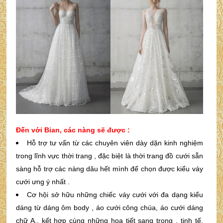
Đến với Bian, các nàng sẽ được :
Hỗ trợ tư vấn từ các chuyên viên dày dặn kinh nghiệm
trong lĩnh vực thời trang , đặc biệt là thời trang đồ cưới sẵn
sàng hỗ trợ các nàng dâu hết mình để chọn được kiểu váy
cưới ưng ý nhất .
Cơ hội sở hữu những chiếc váy cưới với đa dạng kiểu
dáng từ dáng ôm body , áo cưới công chúa, áo cưới dáng
chữ A.. kết hợp cùng những họa tiết sang trọng , tinh tế,