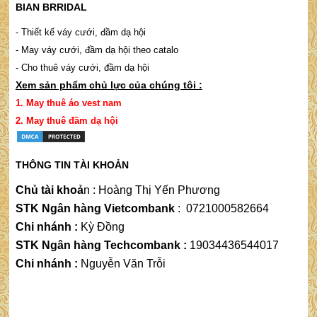
BIAN BRRIDAL
- Thiết kế váy cưới, đầm dạ hội
- May váy cưới, đầm dạ hội theo catalo
- Cho thuê váy cưới, đầm dạ hội
Xem sản phẩm chủ lực của chúng tôi :
1.
May thuê áo vest nam
2.
May thuê đầm dạ hộ
i
THÔNG TIN TÀI KHOẢN
Chủ tài khoả
n
 : 
Hoàng Thị Yến Phương
STK Ngân hàng Vietcombank
:
0721000582664
Chi nhánh :
Kỳ Đồng
STK Ngân hàng Techcombank :
19034436544017
Chi nhánh :
Nguyễn Văn Trỗi