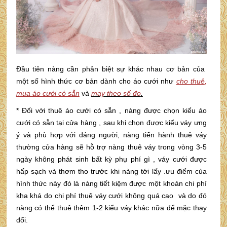
Đầu tiên nàng cần phân biệt sự khác nhau cơ bản của
một số hình thức cơ bản dành cho áo cưới như
cho thuê
,
mua áo cưới có sẵn
và
may theo số đo
.
* Đối với thuê áo cưới có sẵn , nàng được chọn kiểu áo
cưới có sẵn tại cửa hàng , sau khi chọn được kiểu váy ưng
ý và phù hợp với dáng người, nàng tiến hành thuê váy
thường cửa hàng sẽ hỗ trợ nàng thuê váy trong vòng 3-5
ngày không phát sinh bất kỳ phụ phí gì , váy cưới được
hấp sạch và thơm tho trước khi nàng tới lấy .ưu điểm của
hình thức này đó là nàng tiết kiệm được một khoản chi phí
kha khá do chi phí thuê váy cưới không quá cao và do đó
nàng có thể thuê thêm 1-2 kiểu váy khác nữa để mặc thay
đổi.