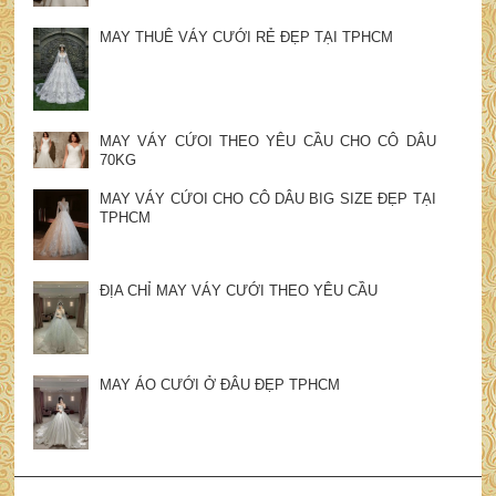
MAY THUÊ VÁY CƯỚI RẺ ĐẸP TẠI TPHCM
MAY VÁY CỨOI THEO YÊU CẦU CHO CÔ DÂU
70KG
MAY VÁY CỨOI CHO CÔ DÂU BIG SIZE ĐẸP TẠI
TPHCM
ĐỊA CHỈ MAY VÁY CƯỚI THEO YÊU CẦU
MAY ÁO CƯỚI Ở ĐÂU ĐẸP TPHCM