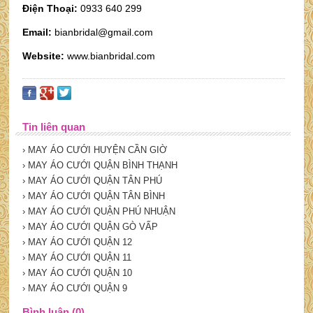
Điện Thoại:
0933 640 299
Email:
bianbridal@gmail.com
Website:
www.bianbridal.com
Tin liên quan
› MAY ÁO CƯỚI HUYỆN CẦN GIỜ
› MAY ÁO CƯỚI QUẬN BÌNH THẠNH
› MAY ÁO CƯỚI QUẬN TÂN PHÚ
› MAY ÁO CƯỚI QUẬN TÂN BÌNH
› MAY ÁO CƯỚI QUẬN PHÚ NHUẬN
› MAY ÁO CƯỚI QUẬN GÒ VẤP
› MAY ÁO CƯỚI QUẬN 12
› MAY ÁO CƯỚI QUẬN 11
› MAY ÁO CƯỚI QUẬN 10
› MAY ÁO CƯỚI QUẬN 9
Bình luận (0)