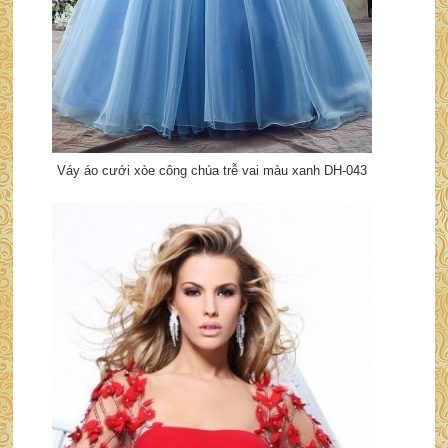
Váy áo cưới xòe công chúa trễ vai màu xanh DH-043