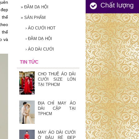
 quên
»
ĐẦM DẠ HỘI
 đẹp
 thể
»
SẢN PHẨM
theo
›
ÁO CƯỚI HOT
 thể
›
ĐẦM DẠ HỘI
o và
›
ÁO DÀI CƯỚI
TIN TỨC
CHO THUÊ ÁO DÀI
CƯỚI SIZE LỚN
TẠI TPHCM
ĐỊA CHỈ MAY ÁO
DÀI CẶP TẠI
TPHCM
MAY ÁO DÀI CƯỚI
Ở ĐÂU RẺ ĐẸP