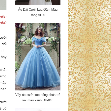
Áo Dài Cưới Lụa Gấm Màu
Trắng AD 01
 nên
 nhé
cưới
 đối
ình,
 hay
chật
hững
 mập
 bản
Váy áo cưới xòe công chúa trễ
vai màu xanh DH-043
cưới
ế có