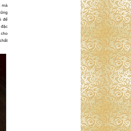
i mà
cũng
ó để
 đặc
 cho
chất