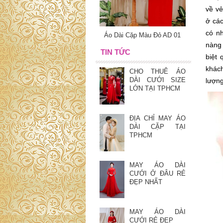
về vẻ
ở cá
có n
Áo Dài Cặp Màu Đỏ AD 01
nàng
TIN TỨC
biệt 
khách
CHO THUÊ ÁO
DÀI CƯỚI SIZE
lượng
LỚN TẠI TPHCM
ĐỊA CHỈ MAY ÁO
DÀI CẶP TẠI
TPHCM
MAY ÁO DÀI
CƯỚI Ở ĐÂU RẺ
ĐẸP NHẤT
MAY ÁO DÀI
CƯỚI RẺ ĐẸP