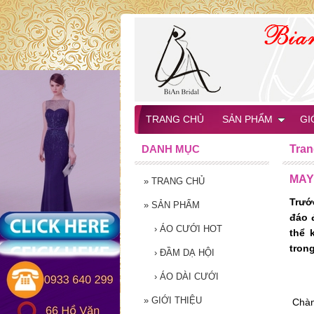
TRANG CHỦ
SẢN PHẨM
GI
DANH MỤC
Tran
MAY
»
TRANG CHỦ
Trướ
»
SẢN PHẨM
đáo 
›
ÁO CƯỚI HOT
thể 
tron
›
ĐẦM DẠ HỘI
›
ÁO DÀI CƯỚI
»
GIỚI THIỆU
Chàng