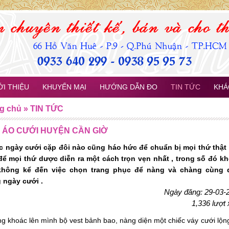
ỚI THIỆU
KHUYẾN MẠI
HƯỚNG DẪN ĐO
TIN TỨC
KHÁ
g chủ
»
TIN TỨC
 ÁO CƯỚI HUYỆN CẦN GIỜ
c ngày cưới cặp đôi nào cũng háo hức để chuẩn bị mọi thứ thật
để mọi thứ dược diễn ra một cách trọn vẹn nhất , trong số đó k
không kể đến việc chọn trang phục để nàng và chàng cùng 
g ngày cưới .
Ngày đăng: 29-03-
1,336 lượt
 khoác lên mình bộ vest bảnh bao, nàng diện một chiếc váy cưới lộng