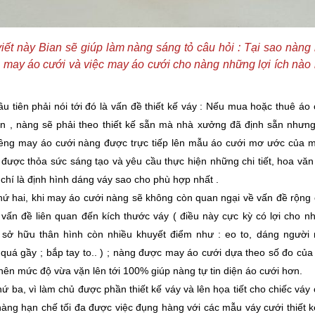
viết này Bian sẽ giúp làm nàng sáng tỏ câu hỏi : Tại sao nàng
 may áo cưới và việc may áo cưới cho nàng những lợi ích nào
u tiên phải nói tới đó là vấn đề thiết kế váy : Nếu mua hoặc thuê áo 
n , nàng sẽ phải theo thiết kế sẵn mà nhà xưởng đã định sẵn nhưng
iêng may áo cưới nàng được trực tiếp lên mẫu áo cưới mơ ước của m
được thỏa sức sáng tạo và yêu cầu thực hiện những chi tiết, hoa văn
chí là định hình dáng váy sao cho phù hợp nhất .
hứ hai, khi may áo cưới nàng sẽ không còn quan ngại về vấn đề rộng 
 vấn đề liên quan đến kích thước váy ( điều này cực kỳ có lợi cho n
 sở hữu thân hình còn nhiều khuyết điểm như : eo to, dáng người
quá gầy ; bắp tay to.. ) ; nàng được may áo cưới dựa theo số đo của
nên mức độ vừa vặn lên tới 100% giúp nàng tự tin diện áo cưới hơn.
ứ ba, vì làm chủ được phần thiết kế váy và lên họa tiết cho chiếc váy 
àng hạn chế tối đa được việc đụng hàng với các mẫu váy cưới thiết k