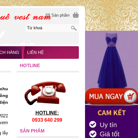
[0] Sản phẩm
CH HÀNG
LIÊN HỆ
HOTLINE
 chu
hông
diện
HOTLINE:
2021
0933 640 299
 xem
SẢN PHẨM
 lẫy