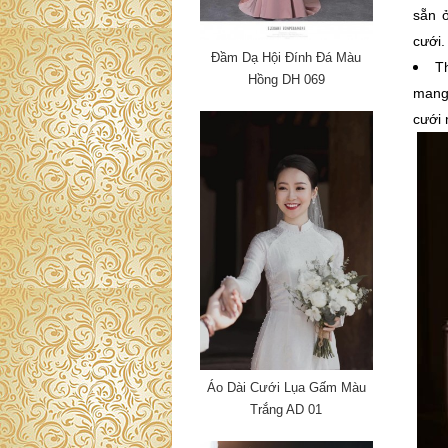
sẵn 
cưới.
Đầm Dạ Hội Đính Đá Màu
Th
Hồng DH 069
mang 
cưới 
Áo Dài Cưới Lụa Gấm Màu
Trắng AD 01