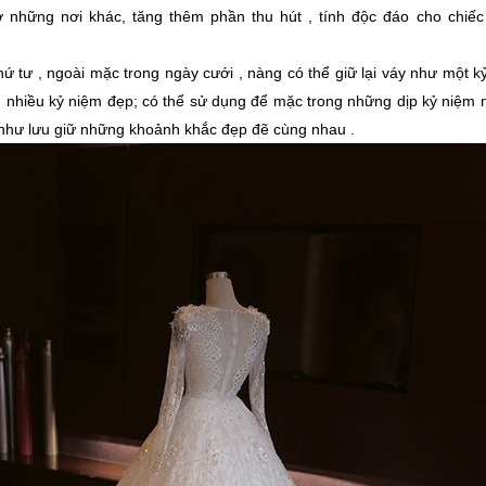
ở những nơi khác, tăng thêm phần thu hút , tính độc đáo cho chiếc
ứ tư , ngoài mặc trong ngày cưới , nàng có thể giữ lại váy như một kỷ
nhiều kỷ niệm đẹp; có thể sử dụng để mặc trong những dịp kỷ niệm 
như lưu giữ những khoảnh khắc đẹp đẽ cùng nhau .