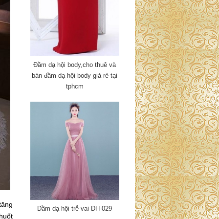
Đầm dạ hội body,cho thuê và
bán đầm dạ hội body giá rẻ tại
tphcm
tăng
Đầm dạ hội trễ vai DH-029
huốt