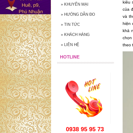
kiêu 
»
KHUYẾN MẠI
của đ
»
HƯỚNG DẪN ĐO
và th
hiện
»
TIN TỨC
khả n
»
KHÁCH HÀNG
chọn 
»
LIÊN HỆ
theo 
HOTLINE
0938 95 95 73