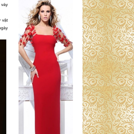
 váy
 vật
ngày