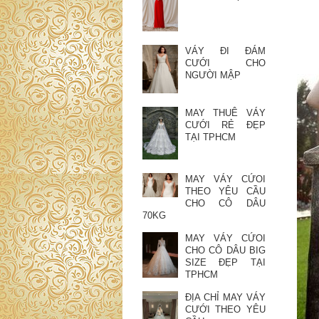
VÁY ĐI ĐÁM
CƯỚI CHO
NGƯỜI MẬP
MAY THUÊ VÁY
CƯỚI RẺ ĐẸP
TẠI TPHCM
MAY VÁY CỨOI
THEO YÊU CẦU
CHO CÔ DÂU
70KG
MAY VÁY CỨOI
CHO CÔ DÂU BIG
SIZE ĐẸP TẠI
TPHCM
ĐỊA CHỈ MAY VÁY
CƯỚI THEO YÊU