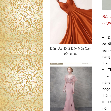
Bài 
chọn
!
Đầ
có sẵ
Đầm Dạ Hội 2 Dây Màu Cam
với r
Đất DH 070
nàng 
thậm 
T
, các
nàng
hoặc 
thân 
Th
nên n