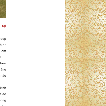
 tại
 đẹp
hư :
á ôm
n
,hơn
hàng
 nào
kinh
n áo
hông