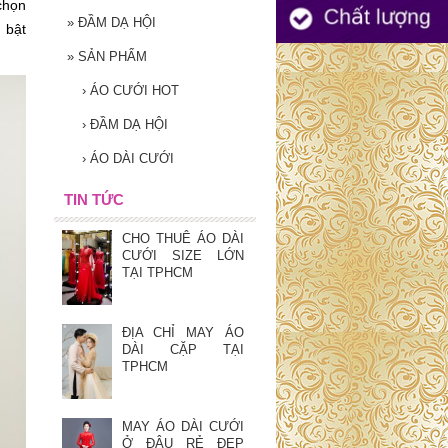
chọn
»
ĐẦM DẠ HỘI
 bật
»
SẢN PHẨM
›
ÁO CƯỚI HOT
›
ĐẦM DẠ HỘI
›
ÁO DÀI CƯỚI
TIN TỨC
CHO THUÊ ÁO DÀI
CƯỚI SIZE LỚN
TẠI TPHCM
ĐỊA CHỈ MAY ÁO
DÀI CẶP TẠI
TPHCM
MAY ÁO DÀI CƯỚI
Ở ĐÂU RẺ ĐẸP