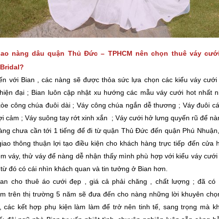
sao nàng dâu quận Thủ Đức – TPHCM nên chọn thuê váy cưới
 Bridal?
ến với Bian , các nàng sẽ được thỏa sức lựa chọn các kiểu váy cưới
hiện đại ; Bian luôn cập nhật xu hướng các mẫu váy cưới hot nhất n
òe công chúa đuôi dài ; Váy công chúa ngắn dễ thương ; Váy đuôi c
ợi cảm ; Váy suông tay rớt xinh xắn ; Váy cưới hở lưng quyến rũ để nà
àng chưa cần tới 1 tiếng để đi từ quận Thủ Đức đến quận Phú Nhuận
iao thông thuận lợi tạo điều kiện cho khách hàng trực tiếp đến cửa 
m váy, thử váy để nàng dễ nhận thấy mình phù hợp với kiểu váy cưới
 từ đó có cái nhìn khách quan và tin tưởng ở Bian hơn.
ian cho thuê áo cưới đẹp , giá cả phải chăng , chất lượng ; đã có 
ệm trên thị trường 5 năm sẽ đưa đến cho nàng những lời khuyên chọ
, các kết hợp phụ kiện làm làm để trở nên tinh tế, sang trọng mà k