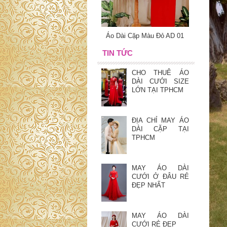
Áo Dài Cặp Màu Đỏ AD 01
TIN TỨC
CHO THUÊ ÁO
DÀI CƯỚI SIZE
LỚN TẠI TPHCM
ĐỊA CHỈ MAY ÁO
DÀI CẶP TẠI
TPHCM
MAY ÁO DÀI
CƯỚI Ở ĐÂU RẺ
ĐẸP NHẤT
MAY ÁO DÀI
CƯỚI RẺ ĐẸP