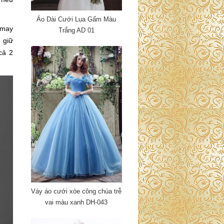
Áo Dài Cưới Lụa Gấm Màu
 may
Trắng AD 01
 giữ
cả 2
Váy áo cưới xòe công chúa trễ
vai màu xanh DH-043