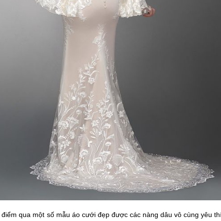
điểm qua một số mẫu áo cưới đẹp được các nàng dâu vô cùng yêu thí