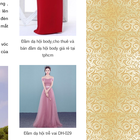
ng ,
 lên
 đèn
 mắt
Đầm dạ hội body,cho thuê và
 vóc
bán đầm dạ hội body giá rẻ tại
 của
tphcm
Đầm dạ hội trễ vai DH-029