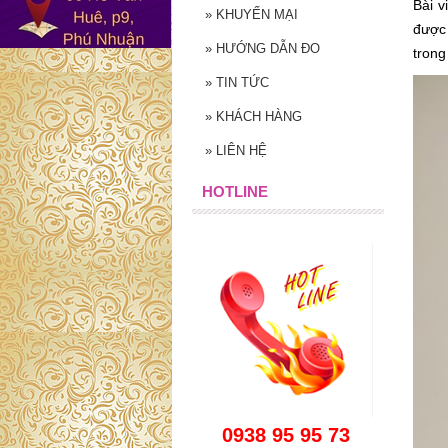
Bài v
»
KHUYẾN MẠI
được 
»
HƯỚNG DẪN ĐO
trong
»
TIN TỨC
»
KHÁCH HÀNG
»
LIÊN HỆ
HOTLINE
0938 95 95 73