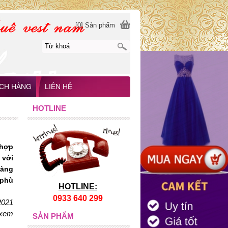
[0] Sản phẩm
CH HÀNG
LIÊN HỆ
HOTLINE
 hợp
 với
nàng
 phù
HOTLINE:
0933 640 299
2021
 xem
SẢN PHẨM