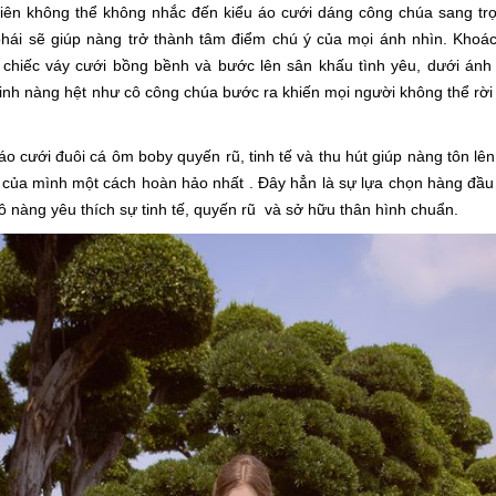
iên không thể không nhắc đến kiểu áo cưới dáng công chúa sang trọ
hái sẽ giúp nàng trở thành tâm điểm chú ý của mọi ánh nhìn. Khoác
 chiếc váy cưới bồng bềnh và bước lên sân khấu tình yêu, dưới ánh
linh nàng hệt như cô công chúa bước ra khiến mọi người không thể rời
áo cưới đuôi cá ôm boby quyến rũ, tinh tế và thu hút giúp nàng tôn lên
của mình một cách hoàn hảo nhất . Đây hẳn là sự lựa chọn hàng đầu
ô nàng yêu thích sự tinh tế, quyến rũ và sở hữu thân hình chuẩn.