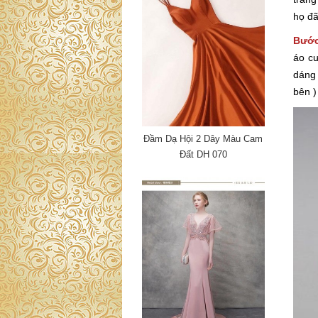
họ đã
Bước
áo cư
dáng
bên 
Đầm Dạ Hội 2 Dây Màu Cam
Đất DH 070