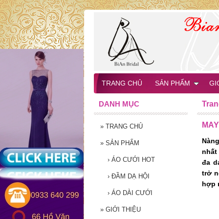
TRANG CHỦ
SẢN PHẨM
GI
DANH MỤC
Tran
MAY
»
TRANG CHỦ
Nàng
»
SẢN PHẨM
nhất
›
ÁO CƯỚI HOT
đa d
trở 
›
ĐẦM DẠ HỘI
hợp 
›
ÁO DÀI CƯỚI
»
GIỚI THIỆU