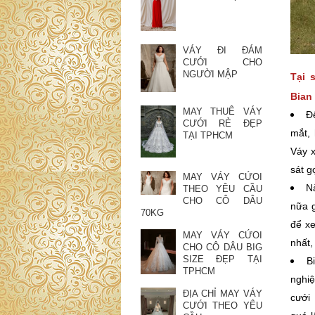
VÁY ĐI ĐÁM
CƯỚI CHO
NGƯỜI MẬP
Tại 
Bian
MAY THUÊ VÁY
Đ
CƯỚI RẺ ĐẸP
mắt, 
TẠI TPHCM
Váy x
sát g
MAY VÁY CỨOI
N
THEO YÊU CẦU
CHO CÔ DÂU
nữa g
70KG
để xe
MAY VÁY CỨOI
nhất,
CHO CÔ DÂU BIG
SIZE ĐẸP TẠI
B
TPHCM
nghi
ĐỊA CHỈ MAY VÁY
cưới 
CƯỚI THEO YÊU