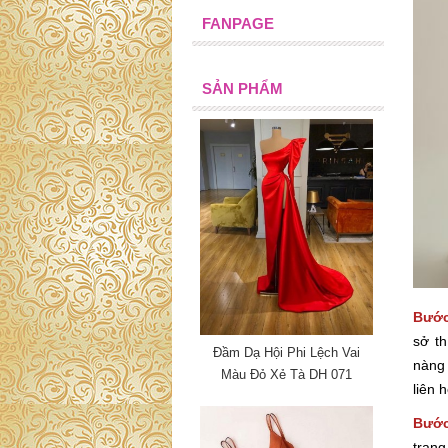
FANPAGE
SẢN PHẨM
Bước
sở th
Đầm Dạ Hội Phi Lệch Vai
nàng 
Màu Đỏ Xẻ Tà DH 071
liên 
Bước
tran