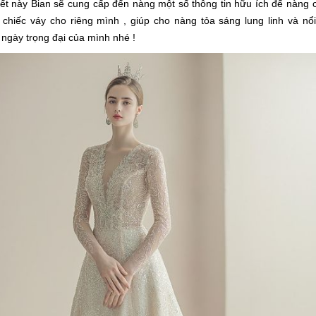
iết này Bian sẽ cung cấp đến nàng một số thông tin hữu ích để nàng 
chiếc váy cho riêng mình , giúp cho nàng tỏa sáng lung linh và nổi
 ngày trọng đại của mình nhé !