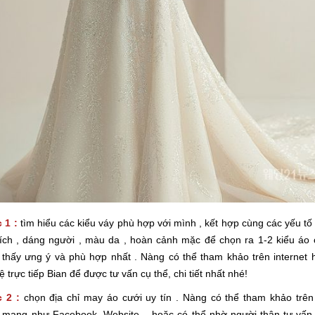
 1 :
tìm hiểu các kiểu váy phù hợp với mình , kết hợp cùng các yếu tố
ích , dáng người , màu da , hoàn cảnh mặc để chọn ra 1-2 kiểu áo 
thấy ưng ý và phù hợp nhất . Nàng có thể tham khảo trên internet 
hệ trực tiếp Bian để được tư vấn cụ thể, chi tiết nhất nhé!
 2 :
chọn địa chỉ may áo cưới uy tín . Nàng có thể tham khảo trên
g mạng như Facebook, Website .. hoặc có thể nhờ người thân tư vấn