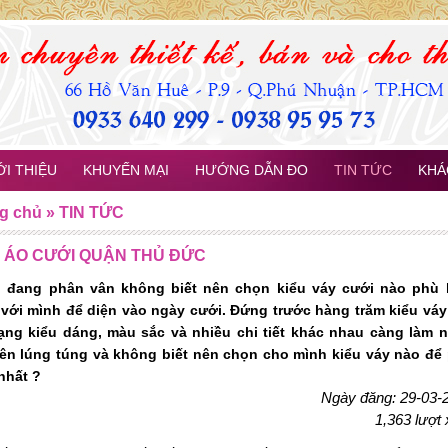
ỚI THIỆU
KHUYẾN MẠI
HƯỚNG DẪN ĐO
TIN TỨC
KHÁ
g chủ
»
TIN TỨC
 ÁO CƯỚI QUẬN THỦ ĐỨC
 đang phân vân không biết nên chọn kiểu váy cưới nào phù
 với mình để diện vào ngày cưới. Đứng trước hàng trăm kiểu váy
ạng kiểu dáng, màu sắc và nhiều chi tiết khác nhau càng làm 
nên lúng túng và không biết nên chọn cho mình kiểu váy nào để
nhất ?
Ngày đăng: 29-03-
1,363 lượt