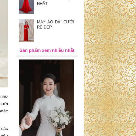
NHẤT
MAY ÁO DÀI CƯỚI
RẺ ĐẸP
Sản phẩm xem nhiều nhất
 như
cưới
hoặc
 các
 nếu