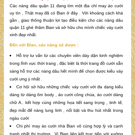
Các nàng dâu quận 11 đang tìm một địa chỉ may áo cưới
uy tín , Thật may đã có Bian ở đây . Với khoảng cách khá
gần , giao thông thuận lợi tạo điều kiện cho các nàng dâu
quận 11 ghé thăm Bian và sở hữu cho mình chiếc váy cưới
xinh đẹp nhất.
Đến với Bian, các nàng sẽ được :
Hỗ trợ tư vấn từ các chuyên viên dày dặn kinh nghiệm
trong lĩnh vực thời trang , đặc biệt là thời trang đồ cưới sẵn
sàng hỗ trợ các nàng dâu hết mình để chọn được kiểu váy
cưới ưng ý nhất .
Cơ hội sở hữu những chiếc váy cưới với đa dạng kiểu
dáng từ dáng ôm body , áo cưới công chúa, áo cưới dáng
chữ A.. kết hợp cùng những họa tiết sang trọng , tinh tế,
đẹp mắt để nàng lung linh , nổi bật và thu hút nhất trong
ngàu cưới
Chi phí may áo cưới nhà Bian vô cùng hợp lý và cạnh
tranh nhất thị trường . Vì Bian liên kết trực tiếp với xưởng