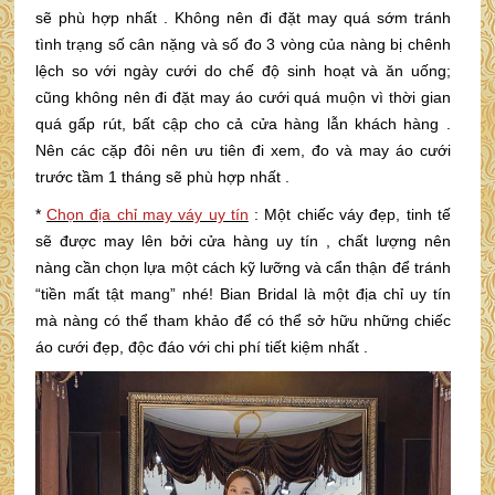
sẽ phù hợp nhất . Không nên đi đặt may quá sớm tránh
tình trạng số cân nặng và số đo 3 vòng của nàng bị chênh
lệch so với ngày cưới do chế độ sinh hoạt và ăn uống;
cũng không nên đi đặt may áo cưới quá muộn vì thời gian
quá gấp rút, bất cập cho cả cửa hàng lẫn khách hàng .
Nên các cặp đôi nên ưu tiên đi xem, đo và may áo cưới
trước tầm 1 tháng sẽ phù hợp nhất .
*
Chọn địa chỉ may váy uy tín
: Một chiếc váy đẹp, tinh tế
sẽ được may lên bởi cửa hàng uy tín , chất lượng nên
nàng cần chọn lựa một cách kỹ lưỡng và cẩn thận để tránh
“tiền mất tật mang” nhé! Bian Bridal là một địa chỉ uy tín
mà nàng có thể tham khảo để có thể sở hữu những chiếc
áo cưới đẹp, độc đáo với chi phí tiết kiệm nhất .