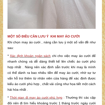
MỘT SỐ ĐIỀU CẦN LƯU Ý KHI MAY ÁO CƯỚI
Khi chọn may áo cưới , nàng cần lưu ý một số vấn đề như
sau:
*
Xác định khoản ngân sách
chi cho việc may áo cưới để
nhanh chóng và dễ dàng thiết kế lên chiếc áo cưới phù
hợp nhất . Nàng nên xác định sẵn trước khi may là mình
có thể dành ra bao nhiêu tiền để may áo cưới, nhờ sự tư
vấn hỗ trợ thêm từ nhân viên cửa hàng để xác định được
kiểu áo cưới phù hợp , chất vải cũng như họa tiết một cách
hài hòa nhất .
*
Thời gian đi may áo cưới phù hợp
: Thường thì các cặp
đôi nên đi tìm hiểu khoảng trước 1 tháng trước ngày cưới