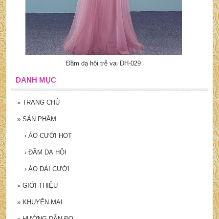
Đầm dạ hội trễ vai DH-029
DANH MỤC
»
TRANG CHỦ
»
SẢN PHẨM
›
ÁO CƯỚI HOT
›
ĐẦM DẠ HỘI
›
ÁO DÀI CƯỚI
»
GIỚI THIỆU
»
KHUYẾN MẠI
»
HƯỚNG DẪN ĐO