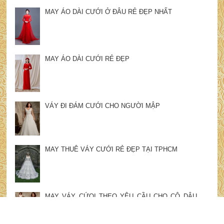
MAY ÁO DÀI CƯỚI Ở ĐÂU RẺ ĐẸP NHẤT
MAY ÁO DÀI CƯỚI RẺ ĐẸP
VÁY ĐI ĐÁM CƯỚI CHO NGƯỜI MẬP
MAY THUÊ VÁY CƯỚI RẺ ĐẸP TẠI TPHCM
MAY VÁY CỨOI THEO YÊU CẦU CHO CÔ DÂU
70KG
MAY VÁY CỨOI CHO CÔ DÂU BIG SIZE ĐẸP TẠI