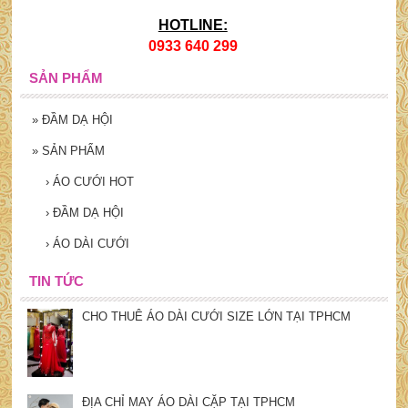
HOTLINE:
0933 640 299
SẢN PHẨM
»
ĐẦM DẠ HỘI
»
SẢN PHẨM
›
ÁO CƯỚI HOT
›
ĐẦM DẠ HỘI
›
ÁO DÀI CƯỚI
TIN TỨC
CHO THUÊ ÁO DÀI CƯỚI SIZE LỚN TẠI TPHCM
ĐỊA CHỈ MAY ÁO DÀI CẶP TẠI TPHCM