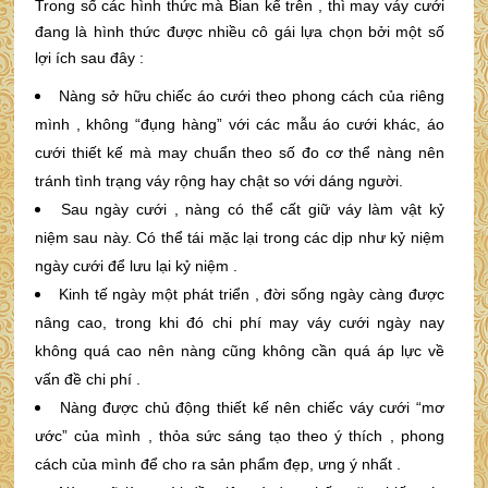
Trong số các hình thức mà Bian kể trên , thì may váy cưới
đang là hình thức được nhiều cô gái lựa chọn bởi một số
lợi ích sau đây :
Nàng sở hữu chiếc áo cưới theo phong cách của riêng
mình , không “đụng hàng” với các mẫu áo cưới khác, áo
cưới thiết kế mà may chuẩn theo số đo cơ thể nàng nên
tránh tình trạng váy rộng hay chật so với dáng người.
Sau ngày cưới , nàng có thể cất giữ váy làm vật kỷ
niệm sau này. Có thể tái mặc lại trong các dịp như kỷ niệm
ngày cưới để lưu lại kỷ niệm .
Kinh tế ngày một phát triển , đời sống ngày càng được
nâng cao, trong khi đó chi phí may váy cưới ngày nay
không quá cao nên nàng cũng không cần quá áp lực về
vấn đề chi phí .
Nàng được chủ động thiết kế nên chiếc váy cưới “mơ
ước” của mình , thỏa sức sáng tạo theo ý thích , phong
cách của mình để cho ra sản phẩm đẹp, ưng ý nhất .