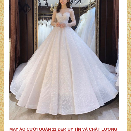
MAY ÁO CƯỚI QUẬN 11 ĐẸP, UY TÍN VÀ CHẤT LƯỢNG