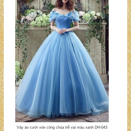
Váy áo cưới xòe công chúa trễ vai màu xanh DH-043