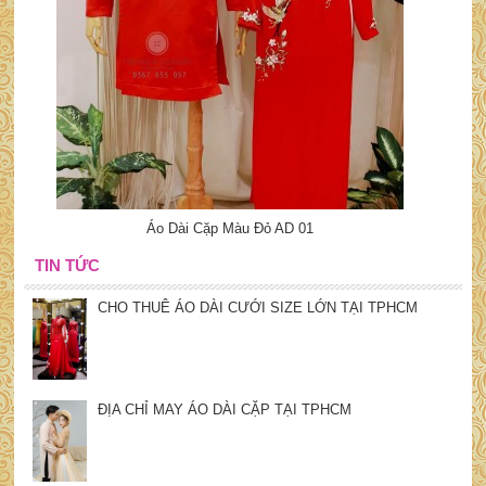
Áo Dài Cặp Màu Đỏ AD 01
TIN TỨC
CHO THUÊ ÁO DÀI CƯỚI SIZE LỚN TẠI TPHCM
ĐỊA CHỈ MAY ÁO DÀI CẶP TẠI TPHCM