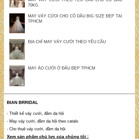
70KG
MAY VÁY CỨOI CHO CÔ DÂU BIG SIZE ĐẸP TẠI
TPHCM
ĐỊA CHỈ MAY VÁY CƯỚI THEO YÊU CẦU
MAY ÁO CƯỚI Ở ĐÂU ĐẸP TPHCM
BIAN BRRIDAL
- Thiết kế váy cưới, đầm dạ hội
- May váy cưới, đầm dạ hội theo catalo
- Cho thuê váy cưới, đầm dạ hội
Xem sản phẩm chủ lực của chúng tôi :