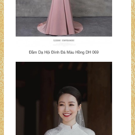
Đầm Dạ Hội Đính Đá Màu Hồng DH 069