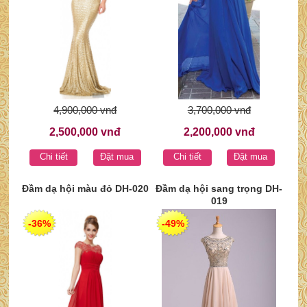
4,900,000 vnđ
3,700,000 vnđ
2,500,000 vnđ
2,200,000 vnđ
Chi tiết
Đặt mua
Chi tiết
Đặt mua
Đầm dạ hội màu đỏ DH-020
Đầm dạ hội sang trọng DH-
019
-36%
-49%