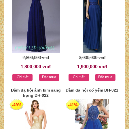
2,800,000 vnđ
3,000,000 vnđ
1,800,000 vnđ
1,900,000 vnđ
Chi tiết
Đặt mua
Chi tiết
Đặt mua
Đầm dạ hội ánh kim sang
Đầm dạ hội cổ yếm DH-021
trọng DH-022
-49%
-41%