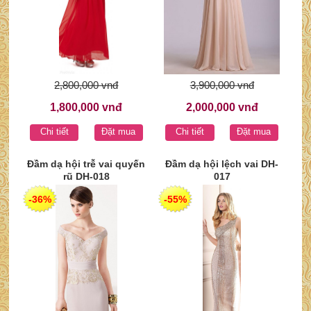
2,800,000 vnđ
3,900,000 vnđ
1,800,000 vnđ
2,000,000 vnđ
Chi tiết
Đặt mua
Chi tiết
Đặt mua
Đầm dạ hội trễ vai quyến
Đầm dạ hội lệch vai DH-
rũ DH-018
017
-36%
-55%