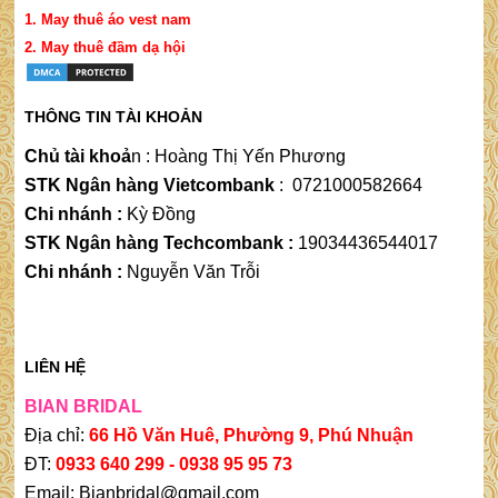
1.
May thuê áo vest nam
2.
May thuê đầm dạ hộ
i
THÔNG TIN TÀI KHOẢN
Chủ tài khoả
n
 : 
Hoàng Thị Yến Phương
STK Ngân hàng Vietcombank
:
0721000582664
Chi nhánh :
Kỳ Đồng
STK Ngân hàng Techcombank :
19034436544017
Chi nhánh :
Nguyễn Văn Trỗi
LIÊN HỆ
BIAN BRIDAL
Địa chỉ:
66 Hồ Văn Huê, Phường 9, Phú Nhuận
ĐT:
0933 640 299 -
0938 95 95 73
Email: Bianbridal@gmail.com