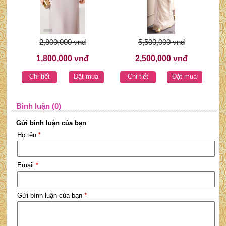
2,800,000 vnđ
5,500,000 vnđ
1,800,000 vnđ
2,500,000 vnđ
Chi tiết
Đặt mua
Chi tiết
Đặt mua
Bình luận (0)
Gửi bình luận của bạn
Họ tên
*
Email
*
Gửi bình luận của bạn
*