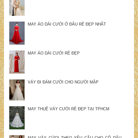
MAY ÁO DÀI CƯỚI Ở ĐÂU RẺ ĐẸP NHẤT
MAY ÁO DÀI CƯỚI RẺ ĐẸP
VÁY ĐI ĐÁM CƯỚI CHO NGƯỜI MẬP
MAY THUÊ VÁY CƯỚI RẺ ĐẸP TẠI TPHCM
MAY VÁY CỨOI THEO YÊU CẦU CHO CÔ DÂU