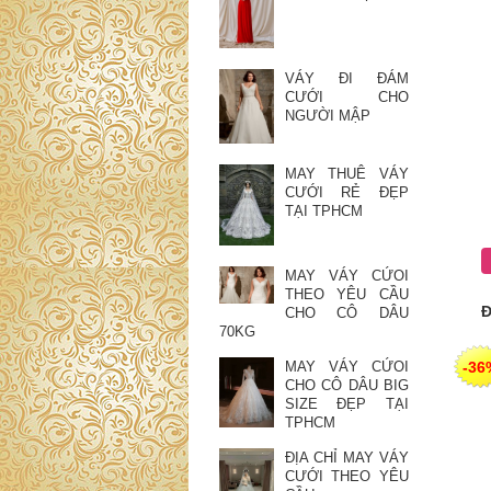
VÁY ĐI ĐÁM
CƯỚI CHO
NGƯỜI MẬP
MAY THUÊ VÁY
CƯỚI RẺ ĐẸP
TẠI TPHCM
MAY VÁY CỨOI
THEO YÊU CẦU
Đ
CHO CÔ DÂU
70KG
-36
MAY VÁY CỨOI
CHO CÔ DÂU BIG
SIZE ĐẸP TẠI
TPHCM
ĐỊA CHỈ MAY VÁY
CƯỚI THEO YÊU