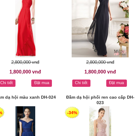
2,800,000 vnđ
2,800,000 vnđ
1,800,000 vnđ
1,800,000 vnđ
Chi tiết
Đặt mua
Chi tiết
Đặt mua
m dạ hội màu xanh DH-024
Đầm dạ hội phối ren cao cấp DH-
023
%
-34%