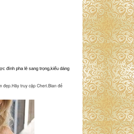
ược đính pha lê sang trọng,kiểu dáng
m đẹp.
Hãy truy cập Cheri.Bian để