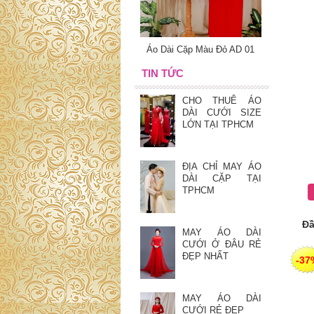
Áo Dài Cặp Màu Đỏ AD 01
TIN TỨC
CHO THUÊ ÁO
DÀI CƯỚI SIZE
LỚN TẠI TPHCM
ĐỊA CHỈ MAY ÁO
DÀI CẶP TẠI
TPHCM
Đầ
MAY ÁO DÀI
CƯỚI Ở ĐÂU RẺ
ĐẸP NHẤT
-37
MAY ÁO DÀI
CƯỚI RẺ ĐẸP