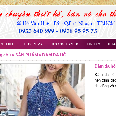
ỚI THIỆU
KHUYẾN MẠI
HƯỚNG DẪN ĐO
TIN TỨC
KHÁ
g chủ
»
SẢN PHẨM
»
ĐẦM DẠ HỘI
Đầm dạ hộ
Đầm dạ hội
nên xinh đẹ
dịu dàng và n