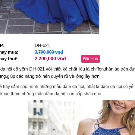
P:
DH-021
may mua:
3,700,000 vnđ
may thuê:
2,200,000 vnđ
Đặt mua
ạ hội cổ yếm DH-021 với thiết kế chất liệu là chiffon,thân áo trên đ
rung,giúp các nàng trở nên quyến rũ và lộng lẫy hơn
ế hãy sắm cho mình những mẫu đầm dạ hội, nhất là đầm dạ hội cổ yế
 khảo thêm những mẫu đầm dạ hội cao cấp khác nhé.