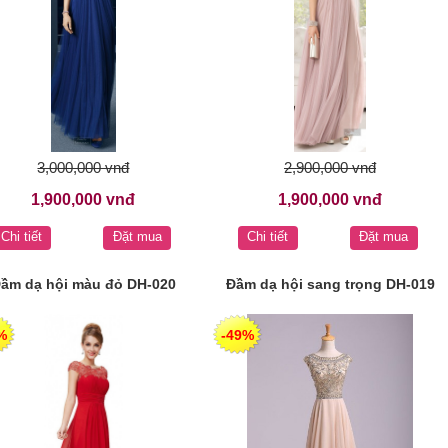
3,000,000 vnđ
2,900,000 vnđ
1,900,000 vnđ
1,900,000 vnđ
Chi tiết
Đặt mua
Chi tiết
Đặt mua
ầm dạ hội màu đỏ DH-020
Đầm dạ hội sang trọng DH-019
%
-49%