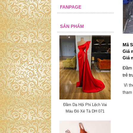
FANPAGE
SẢN PHẨM
Mã S
Giá 
Giá 
Đầm d
trẻ t
Vì th
tham
Đầm Dạ Hội Phi Lệch Vai
Màu Đỏ Xẻ Tà DH 071