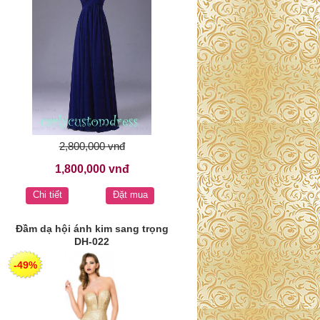
2,800,000 vnđ
1,800,000 vnđ
Chi tiết
Đặt mua
Đầm dạ hội ánh kim sang trọng
DH-022
-49%