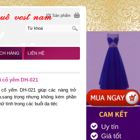
[0] Sản phẩm
CH HÀNG
LIÊN HỆ
i cổ yếm DH-021
 cổ yếm DH-021 giúp các nàng trở
p,sang trọng nhưng không kém phần
ữ tính trong các buổi dạ tiệc