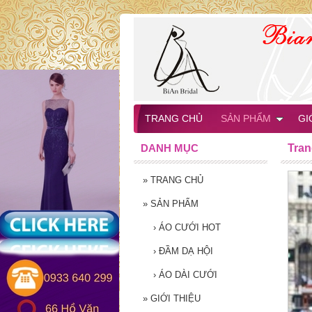
TRANG CHỦ
SẢN PHẨM
GI
DANH MỤC
Tran
»
TRANG CHỦ
»
SẢN PHẨM
›
ÁO CƯỚI HOT
›
ĐẦM DẠ HỘI
›
ÁO DÀI CƯỚI
»
GIỚI THIỆU