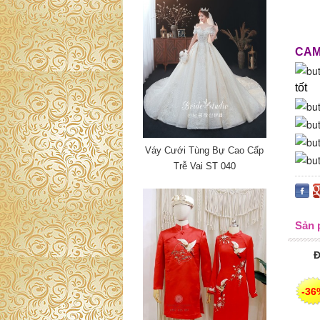
CAM
tốt
Váy Cưới Tùng Bự Cao Cấp
Trễ Vai ST 040
Sản 
Đ
-36