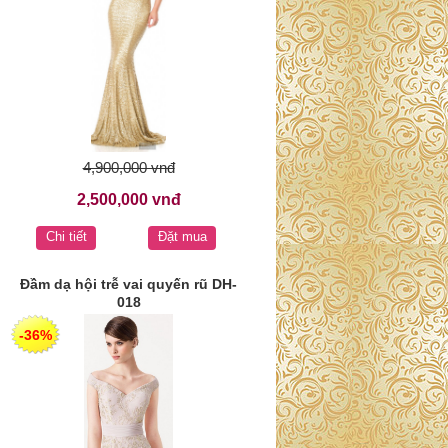
4,900,000 vnđ
2,500,000 vnđ
Chi tiết
Đặt mua
Đầm dạ hội trễ vai quyến rũ DH-
018
-36%