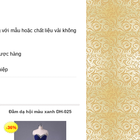
 với mẫu hoặc chất liệu vải không
 được hàng
ghiệp
Đầm dạ hội màu xanh DH-025
-36%