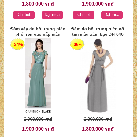
1,800,000 vnđ
1,900,000 vnđ
Chi tiết
Đặt mua
Chi tiết
Đặt mua
Đầm váy dạ hội trung niên
Đầm dạ hội trung niên cổ
phối ren cao cấp màu
tim màu xám bạc DH-040
xanh DH-041
-34%
-36%
2,900,000 vnđ
2,800,000 vnđ
1,900,000 vnđ
1,800,000 vnđ