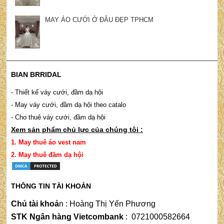
MAY ÁO CƯỚI Ở ĐÂU ĐẸP TPHCM
BIAN BRRIDAL
- Thiết kế váy cưới, đầm dạ hội
- May váy cưới, đầm dạ hội theo catalo
- Cho thuê váy cưới, đầm dạ hội
Xem sản phẩm chủ lực của chúng tôi :
1.
May thuê áo vest nam
2.
May thuê đầm dạ hộ
i
THÔNG TIN TÀI KHOẢN
Chủ tài khoả
n
 : 
Hoàng Thị Yến Phương
STK Ngân hàng Vietcombank
:
0721000582664