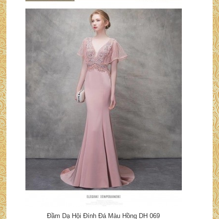
Đầm Dạ Hội Đính Đá Màu Hồng DH 069