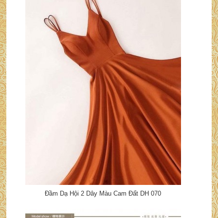
Đầm Dạ Hội 2 Dây Màu Cam Đất DH 070