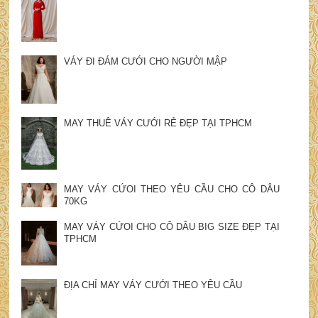
VÁY ĐI ĐÁM CƯỚI CHO NGƯỜI MẬP
MAY THUÊ VÁY CƯỚI RẺ ĐẸP TẠI TPHCM
MAY VÁY CỨOI THEO YÊU CẦU CHO CÔ DÂU
70KG
MAY VÁY CỨOI CHO CÔ DÂU BIG SIZE ĐẸP TẠI
TPHCM
ĐỊA CHỈ MAY VÁY CƯỚI THEO YÊU CẦU