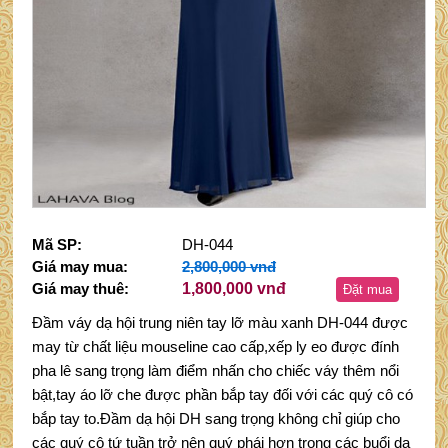
Mã SP:
DH-044
Giá may mua:
2,800,000 vnđ
Giá may thuê:
1,800,000 vnđ
Đặt mua
Đầm váy dạ hội trung niên tay lỡ màu xanh DH-044 được
may từ chất liệu mouseline cao cấp,xếp ly eo được đính
pha lê sang trọng làm điểm nhấn cho chiếc váy thêm nổi
bật,tay áo lỡ che được phần bắp tay đối với các quý cô có
bắp tay to.Đầm dạ hội DH sang trọng không chỉ giúp cho
các quý cô tứ tuần trở nên quý phái hơn trong các buổi dạ