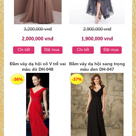
3,200,000 vnđ
2,900,000 vnđ
2,000,000 vnđ
1,900,000 vnđ
Chi tiết
Đặt mua
Chi tiết
Đặt mua
Đầm váy dạ hội cổ V trễ vai
Đầm váy dạ hội sang trọng
màu đỏ DH-048
màu đen DH-047
-36%
-37%