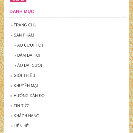
DANH MỤC
»
TRANG CHỦ
»
SẢN PHẨM
›
ÁO CƯỚI HOT
›
ĐẦM DẠ HỘI
›
ÁO DÀI CƯỚI
»
GIỚI THIỆU
»
KHUYẾN MẠI
»
HƯỚNG DẪN ĐO
»
TIN TỨC
»
KHÁCH HÀNG
»
LIÊN HỆ