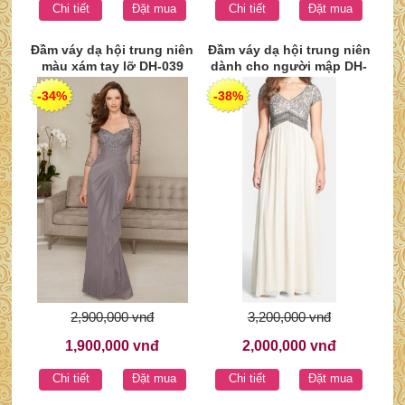
Chi tiết
Đặt mua
Chi tiết
Đặt mua
Đầm váy dạ hội trung niên
Đầm váy dạ hội trung niên
màu xám tay lỡ DH-039
dành cho người mập DH-
038
-34%
-38%
2,900,000 vnđ
3,200,000 vnđ
1,900,000 vnđ
2,000,000 vnđ
Chi tiết
Đặt mua
Chi tiết
Đặt mua