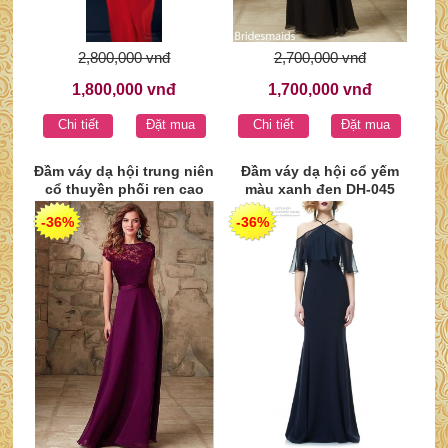
2,800,000 vnđ
2,700,000 vnđ
1,800,000 vnđ
1,700,000 vnđ
Chi tiết
Đặt mua
Chi tiết
Đặt mua
Đầm váy dạ hội trung niên
Đầm váy dạ hội cổ yếm
cổ thuyền phối ren cao
màu xanh đen DH-045
cấp màu tím DH-046
-36%
-36%