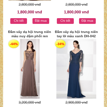
2,800,000 vnđ
2,800,000 vnđ
1,800,000 vnđ
1,800,000 vnđ
Chi tiết
Đặt mua
Chi tiết
Đặt mua
Đầm váy dạ hội trung niên
Đầm váy dạ hội trung niên
màu nuy đậm phối ren
tay lỡ màu xanh DH-042
sang trọng DH-043
-44%
-34%
3,200,000 vnđ
2,900,000 vnđ