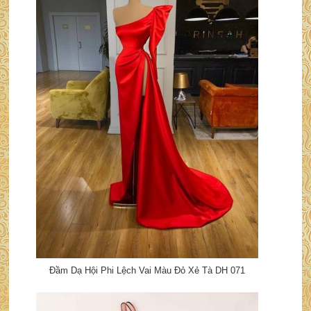
Đầm Dạ Hội Phi Lệch Vai Màu Đỏ Xẻ Tà DH 071