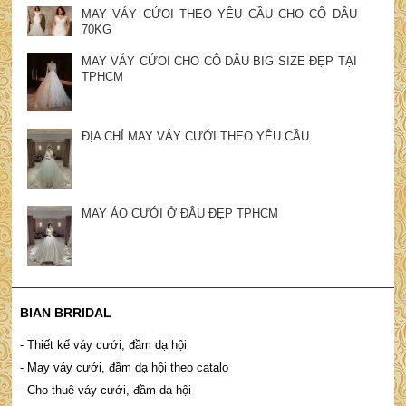
MAY VÁY CỨOI THEO YÊU CẦU CHO CÔ DÂU
70KG
MAY VÁY CỨOI CHO CÔ DÂU BIG SIZE ĐẸP TẠI
TPHCM
ĐỊA CHỈ MAY VÁY CƯỚI THEO YÊU CẦU
MAY ÁO CƯỚI Ở ĐÂU ĐẸP TPHCM
BIAN BRRIDAL
- Thiết kế váy cưới, đầm dạ hội
- May váy cưới, đầm dạ hội theo catalo
- Cho thuê váy cưới, đầm dạ hội