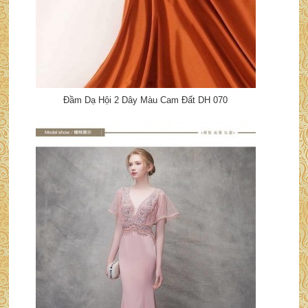
Đầm Dạ Hội 2 Dây Màu Cam Đất DH 070