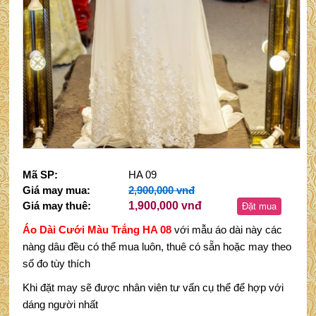
Mã SP:
HA 09
Giá may mua:
2,900,000 vnđ
Giá may thuê:
1,900,000 vnđ
Đặt mua
Áo Dài Cưới Màu Trắng HA 08
với mẫu áo dài này các
nàng dâu đều có thể mua luôn, thuê có sẵn hoặc may theo
số đo tùy thích
Khi đặt may sẽ được nhân viên tư vấn cụ thể để hợp với
dáng người nhất