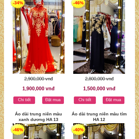
-34%
-46%
2,900,000 vnđ
2,800,000 vnđ
1,900,000 vnđ
1,500,000 vnđ
Chi tiết
Đặt mua
Chi tiết
Đặt mua
Áo dài trung niên màu
Áo dài trung niên màu tím
xanh dương HA 13
HA 12
-46%
-40%