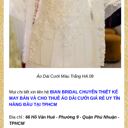
Áo Dài Cưới Màu Trắng HA 08
Mọi chi tiết xin liên hệ
BIAN BRIDAL CHUYÊN THIẾT KẾ
MAY BÁN VÀ CHO THUÊ ÁO DÀI CƯỚI GIÁ RẺ UY TÍN
HÀNG ĐẦU TẠI TPHCM
Đia chỉ :
66 Hồ Văn Huê - Phường 9 - Quận Phú Nhuận -
TPHCM