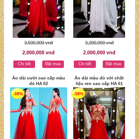
3,500,000 vnđ
3,200,000 vnđ
2,000,000 vnđ
2,000,000 vnđ
Chi tiết
Đặt mua
Chi tiết
Đặt mua
Áo dài cưới cao cấp màu
Áo dài màu đỏ với chất
đỏ HA 02
liệu ren cao cấp HA 01
-38%
-38%