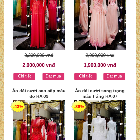
3,200,000 vnđ
2,900,000 vnđ
2,000,000 vnđ
1,900,000 vnđ
Chi tiết
Đặt mua
Chi tiết
Đặt mua
Áo dài cưới cao cấp màu
Áo dài cưới sang trọng
đỏ HA 09
màu trắng HA 07
-43%
-38%