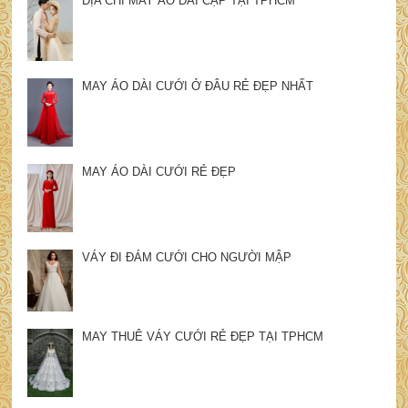
ĐỊA CHỈ MAY ÁO DÀI CẶP TẠI TPHCM
MAY ÁO DÀI CƯỚI Ở ĐÂU RẺ ĐẸP NHẤT
MAY ÁO DÀI CƯỚI RẺ ĐẸP
VÁY ĐI ĐÁM CƯỚI CHO NGƯỜI MẬP
MAY THUÊ VÁY CƯỚI RẺ ĐẸP TẠI TPHCM