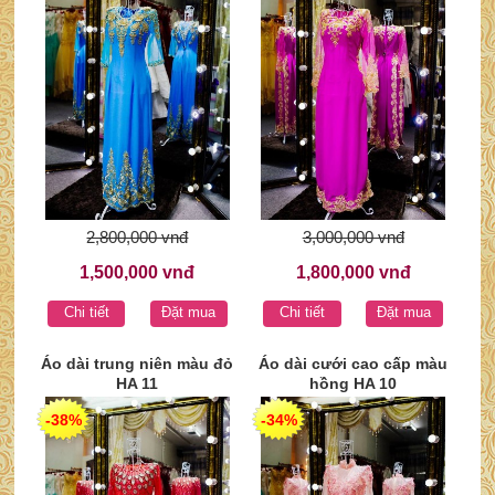
2,800,000 vnđ
3,000,000 vnđ
1,500,000 vnđ
1,800,000 vnđ
Chi tiết
Đặt mua
Chi tiết
Đặt mua
Áo dài trung niên màu đỏ
Áo dài cưới cao cấp màu
HA 11
hồng HA 10
-38%
-34%