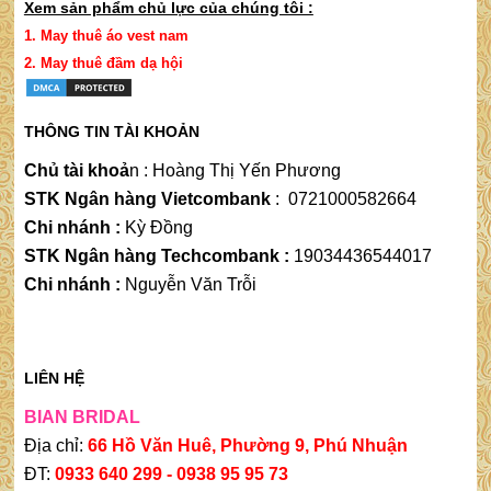
Xem sản phẩm chủ lực của chúng tôi :
1.
May thuê áo vest nam
2.
May thuê đầm dạ hộ
i
THÔNG TIN TÀI KHOẢN
Chủ tài khoả
n
 : 
Hoàng Thị Yến Phương
STK Ngân hàng Vietcombank
:
0721000582664
Chi nhánh :
Kỳ Đồng
STK Ngân hàng Techcombank :
19034436544017
Chi nhánh :
Nguyễn Văn Trỗi
LIÊN HỆ
BIAN BRIDAL
Địa chỉ:
66 Hồ Văn Huê, Phường 9, Phú Nhuận
ĐT:
0933 640 299 -
0938 95 95 73