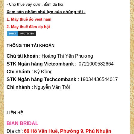
- Cho thuê váy cưới, đầm dạ hội
Xem sản phẩm chủ lực của chúng tôi :
1.
May thuê áo vest nam
2.
May thuê đầm dạ hộ
i
THÔNG TIN TÀI KHOẢN
Chủ tài khoả
n
 : 
Hoàng Thị Yến Phương
STK Ngân hàng Vietcombank
:
0721000582664
Chi nhánh :
Kỳ Đồng
STK Ngân hàng Techcombank :
19034436544017
Chi nhánh :
Nguyễn Văn Trỗi
LIÊN HỆ
BIAN BRIDAL
Địa chỉ:
66 Hồ Văn Huê, Phường 9, Phú Nhuận