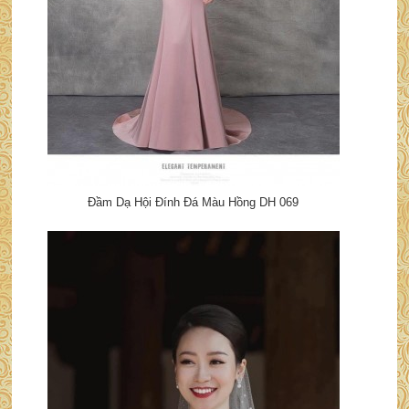
Đầm Dạ Hội Đính Đá Màu Hồng DH 069