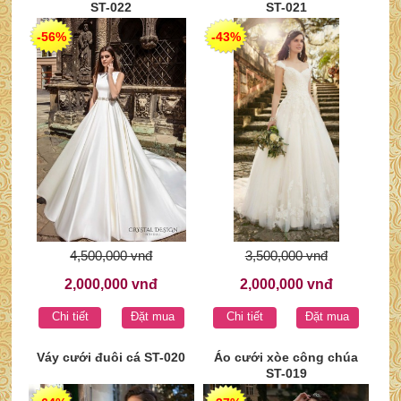
ST-022
ST-021
-56%
-43%
4,500,000 vnđ
3,500,000 vnđ
2,000,000 vnđ
2,000,000 vnđ
Chi tiết
Đặt mua
Chi tiết
Đặt mua
Váy cưới đuôi cá ST-020
Áo cưới xòe công chúa
ST-019