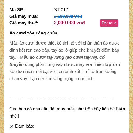
Mã SP:
ST-017
Giá may mua:
3,500,000 vnđ
Giá may thuê:
2,000,000 vnđ
Đặt mua
Áo cưới xòe công chúa.
Mẫu áo cưới được thiết kế tinh tế với phần thân áo được
đính kết ren cao cấp, tay áo lỡ giúp che khuyết điểm bắp
tay,
. Mẫu
áo cưới tay lửng (áo cưới tay lỡ), cổ
thuyền
cùng phần tùng váy được may với nhiều lớp lưới
xòe tự nhiên, nổi bật với ren đính kết tỉ mỉ từ trên xuống
chân váy. Tạo nên sự sang trọng, cuốn hút.
---------------------------------------------------------------------
Các bạn có nhu cầu đặt may mẫu như trên hãy liên hệ BiAn
nhé !
☀️
Đảm bảo: