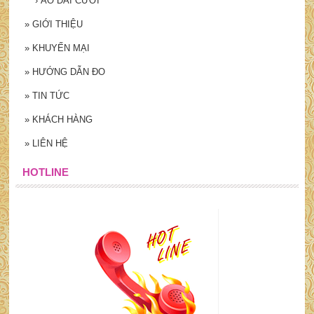
›
ÁO DÀI CƯỚI
»
GIỚI THIỆU
»
KHUYẾN MẠI
»
HƯỚNG DẪN ĐO
»
TIN TỨC
»
KHÁCH HÀNG
»
LIÊN HỆ
HOTLINE