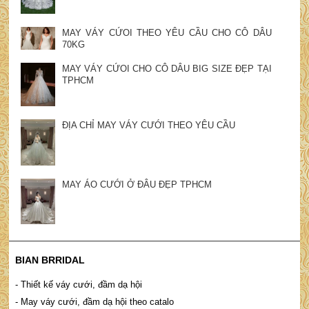
MAY VÁY CỨOI THEO YÊU CẦU CHO CÔ DÂU
70KG
MAY VÁY CỨOI CHO CÔ DÂU BIG SIZE ĐẸP TẠI
TPHCM
ĐỊA CHỈ MAY VÁY CƯỚI THEO YÊU CẦU
MAY ÁO CƯỚI Ở ĐÂU ĐẸP TPHCM
BIAN BRRIDAL
- Thiết kế váy cưới, đầm dạ hội
- May váy cưới, đầm dạ hội theo catalo