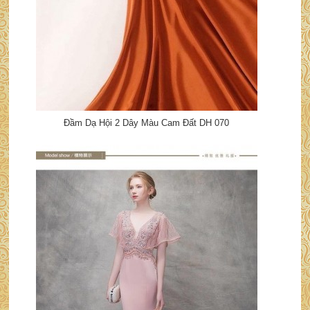
Đầm Dạ Hội 2 Dây Màu Cam Đất DH 070