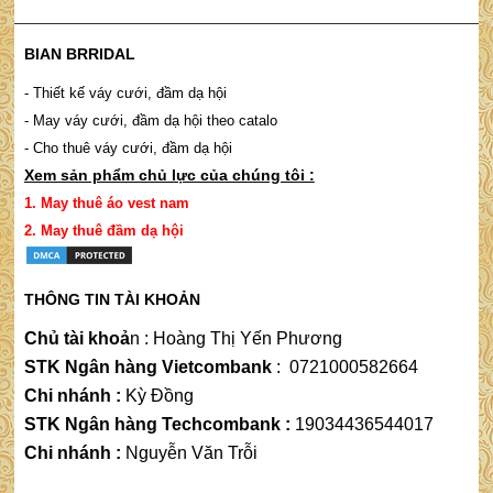
BIAN BRRIDAL
- Thiết kế váy cưới, đầm dạ hội
- May váy cưới, đầm dạ hội theo catalo
- Cho thuê váy cưới, đầm dạ hội
Xem sản phẩm chủ lực của chúng tôi :
1.
May thuê áo vest nam
2.
May thuê đầm dạ hộ
i
THÔNG TIN TÀI KHOẢN
Chủ tài khoả
n
 : 
Hoàng Thị Yến Phương
STK Ngân hàng Vietcombank
:
0721000582664
Chi nhánh :
Kỳ Đồng
STK Ngân hàng Techcombank :
19034436544017
Chi nhánh :
Nguyễn Văn Trỗi