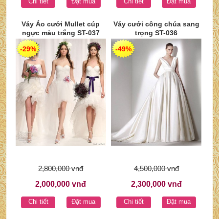
Chi tiết
Đặt mua
Chi tiết
Đặt mua
Váy Áo cưới Mullet cúp
Váy cưới công chúa sang
ngực màu trắng ST-037
trọng ST-036
-29%
-49%
2,800,000 vnđ
4,500,000 vnđ
2,000,000 vnđ
2,300,000 vnđ
Chi tiết
Đặt mua
Chi tiết
Đặt mua