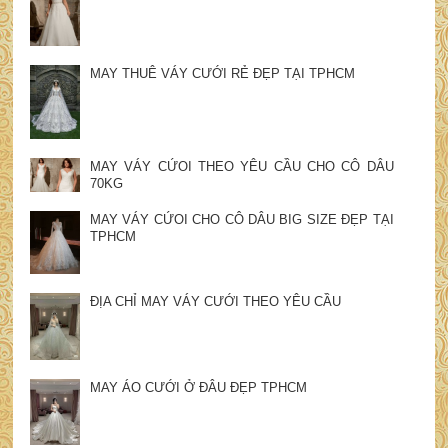
MAY THUÊ VÁY CƯỚI RẺ ĐẸP TẠI TPHCM
MAY VÁY CỨOI THEO YÊU CẦU CHO CÔ DÂU
70KG
MAY VÁY CỨOI CHO CÔ DÂU BIG SIZE ĐẸP TẠI
TPHCM
ĐỊA CHỈ MAY VÁY CƯỚI THEO YÊU CẦU
MAY ÁO CƯỚI Ở ĐÂU ĐẸP TPHCM