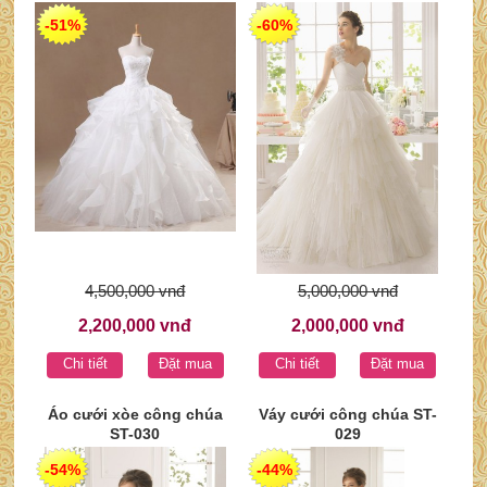
-51%
-60%
4,500,000 vnđ
5,000,000 vnđ
2,200,000 vnđ
2,000,000 vnđ
Chi tiết
Đặt mua
Chi tiết
Đặt mua
Áo cưới xòe công chúa
Váy cưới công chúa ST-
ST-030
029
-54%
-44%