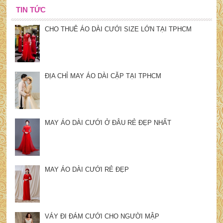
TIN TỨC
CHO THUÊ ÁO DÀI CƯỚI SIZE LỚN TẠI TPHCM
ĐỊA CHỈ MAY ÁO DÀI CẶP TẠI TPHCM
MAY ÁO DÀI CƯỚI Ở ĐÂU RẺ ĐẸP NHẤT
MAY ÁO DÀI CƯỚI RẺ ĐẸP
VÁY ĐI ĐÁM CƯỚI CHO NGƯỜI MẬP