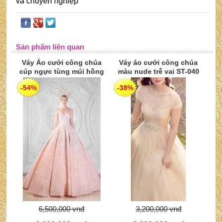
và chuyên nghiệp
Sản phẩm liên quan
Váy Áo cưới công chúa
Váy áo cưới công chúa
cúp ngực tùng múi hồng
màu nude trễ vai ST-040
pastel thanh lịch ST-041
-54%
-38%
6,500,000 vnđ
3,200,000 vnđ