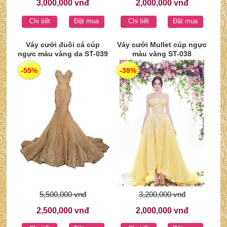
3,000,000 vnđ
2,000,000 vnđ
Chi tiết
Đặt mua
Chi tiết
Đặt mua
Váy cưới đuôi cá cúp
Váy cưới Mullet cúp ngực
ngực màu vàng da ST-039
màu vàng ST-038
-55%
-38%
5,500,000 vnđ
3,200,000 vnđ
2,500,000 vnđ
2,000,000 vnđ