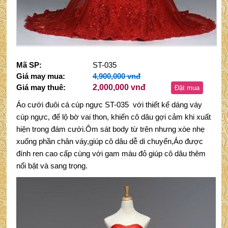
Mã SP:
ST-035
Giá may mua:
4,900,000 vnđ
Giá may thuê:
2,000,000 vnđ
Đặt mua
Áo cưới đuôi cá cúp ngực ST-035 với thiết kế dáng váy
cúp ngực, để lộ bờ vai thon, khiến cô dâu gợi cảm khi xuất
hiện trong đám cưới.Ôm sát body từ trên nhưng xòe nhẹ
xuống phần chân váy,giúp cô dâu dễ di chuyển,Áo được
đính ren cao cấp cùng với gam màu đỏ giúp cô dâu thêm
nổi bật và sang trọng.