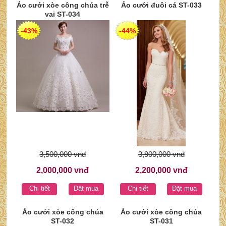
Áo cưới xòe công chúa trễ
Áo cưới đuôi cá ST-033
vai ST-034
-43%
-44%
3,500,000 vnđ
3,900,000 vnđ
2,000,000 vnđ
2,200,000 vnđ
Chi tiết
Đặt mua
Chi tiết
Đặt mua
Áo cưới xòe công chúa
Áo cưới xòe công chúa
ST-032
ST-031