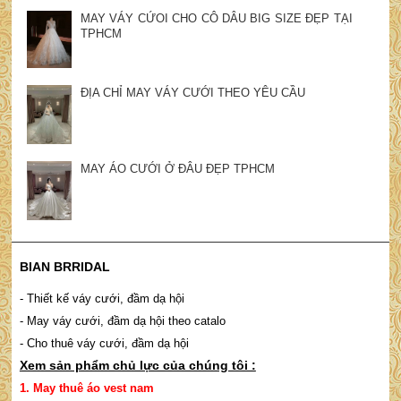
MAY VÁY CỨOI CHO CÔ DÂU BIG SIZE ĐẸP TẠI
TPHCM
ĐỊA CHỈ MAY VÁY CƯỚI THEO YÊU CẦU
MAY ÁO CƯỚI Ở ĐÂU ĐẸP TPHCM
BIAN BRRIDAL
- Thiết kế váy cưới, đầm dạ hội
- May váy cưới, đầm dạ hội theo catalo
- Cho thuê váy cưới, đầm dạ hội
Xem sản phẩm chủ lực của chúng tôi :
1.
May thuê áo vest nam