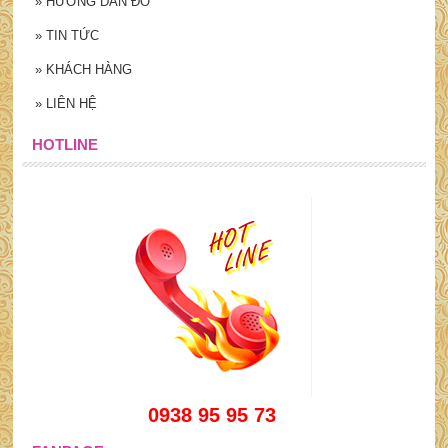
»
HƯỚNG DẪN ĐO
»
TIN TỨC
»
KHÁCH HÀNG
»
LIÊN HỆ
HOTLINE
0938 95 95 73