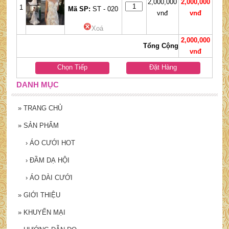
2,000,000
2,000,000
1
Mã SP:
ST - 020
vnđ
vnđ
Xoá
2,000,000
Tổng Cộng
vnđ
Chọn Tiếp
Đặt Hàng
DANH MỤC
»
TRANG CHỦ
»
SẢN PHẨM
›
ÁO CƯỚI HOT
›
ĐẦM DẠ HỘI
›
ÁO DÀI CƯỚI
»
GIỚI THIỆU
»
KHUYẾN MẠI