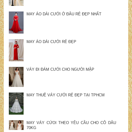
MAY ÁO DÀI CƯỚI Ở ĐÂU RẺ ĐẸP NHẤT
MAY ÁO DÀI CƯỚI RẺ ĐẸP
VÁY ĐI ĐÁM CƯỚI CHO NGƯỜI MẬP
MAY THUÊ VÁY CƯỚI RẺ ĐẸP TẠI TPHCM
MAY VÁY CỨOI THEO YÊU CẦU CHO CÔ DÂU
70KG