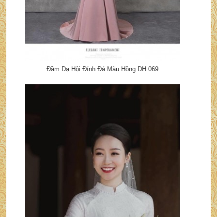
Đầm Dạ Hội Đính Đá Màu Hồng DH 069