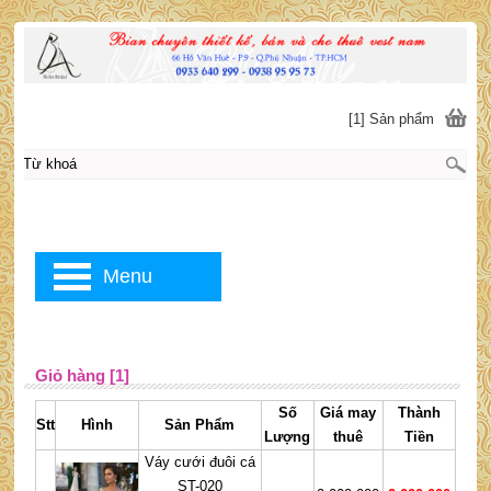
[1] Sản phẩm
Menu
Giỏ hàng [1]
Số
Giá may
Thành
Stt
Hình
Sản Phẩm
Lượng
thuê
Tiền
Váy cưới đuôi cá
ST-020