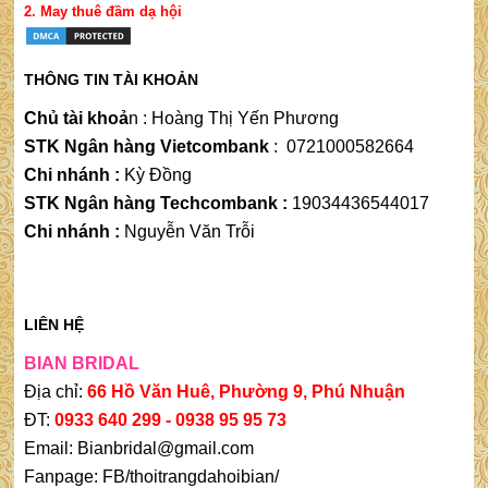
2.
May thuê đầm dạ hộ
i
THÔNG TIN TÀI KHOẢN
Chủ tài khoả
n
 : 
Hoàng Thị Yến Phương
STK Ngân hàng Vietcombank
:
0721000582664
Chi nhánh :
Kỳ Đồng
STK Ngân hàng Techcombank :
19034436544017
Chi nhánh :
Nguyễn Văn Trỗi
LIÊN HỆ
BIAN BRIDAL
Địa chỉ:
66 Hồ Văn Huê, Phường 9, Phú Nhuận
ĐT:
0933 640 299 -
0938 95 95 73
Email: Bianbridal@gmail.com
Fanpage:
FB/thoitrangdahoibian/