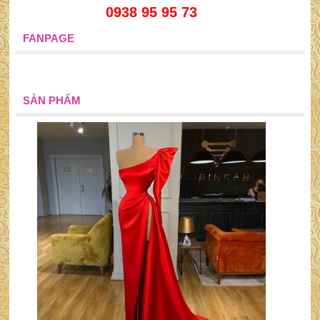
0938 95 95 73
FANPAGE
SẢN PHẨM