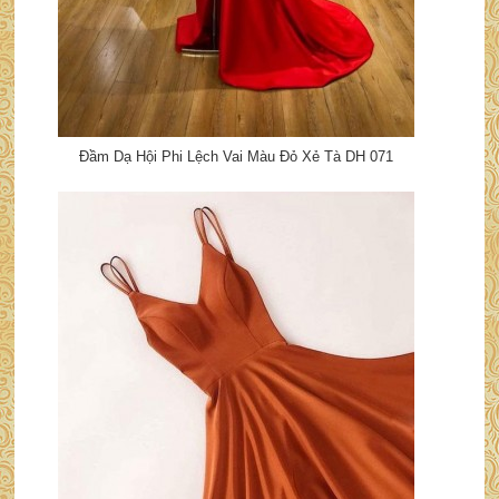
Đầm Dạ Hội Phi Lệch Vai Màu Đỏ Xẻ Tà DH 071